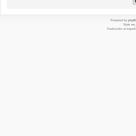
Powered by
phpB
Style
we_
Traducción al españ