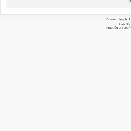
Powered by
phpB
Style
we_
Traducción al españ