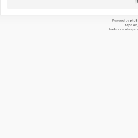
Powered by
phpB
Style
we_
Traducción al españ