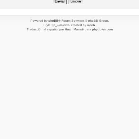
Powered by
phpBB
® Forum Software © phpBB Group.
Style
we_universal
created by
weeb
.
Traducción al español por
Huan Manwë
para
phpbb-es.com