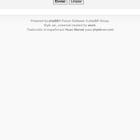
Powered by
phpBB
® Forum Software © phpBB Group.
Style
we_universal
created by
weeb
.
Traducción al español por
Huan Manwë
para
phpbb-es.com