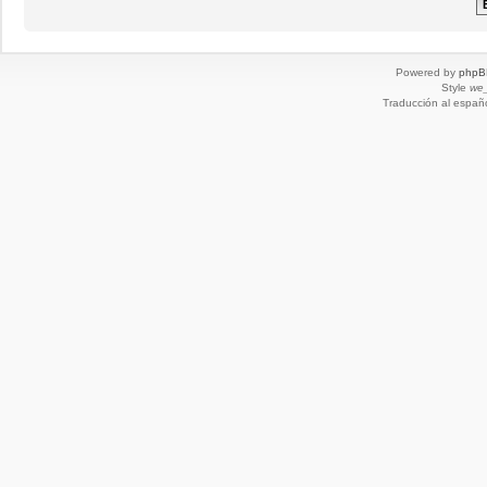
Powered by
phpB
Style
we_
Traducción al españ