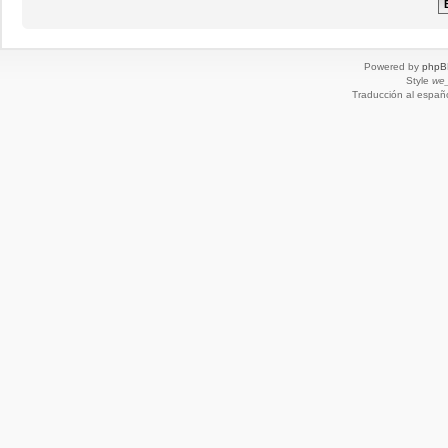
Powered by
phpB
Style
we_
Traducción al españ