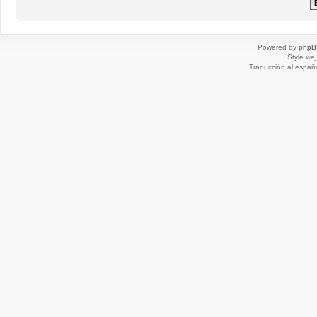
Powered by
phpB
Style
we_
Traducción al españ