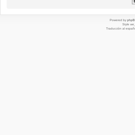
Powered by
phpB
Style
we_
Traducción al españ