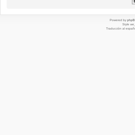
Powered by
phpB
Style
we_
Traducción al españ