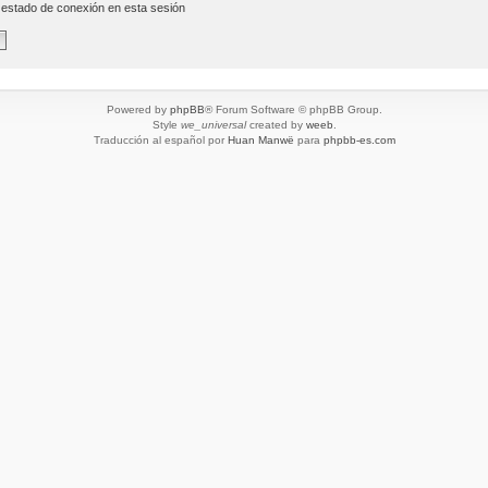
 estado de conexión en esta sesión
Powered by
phpBB
® Forum Software © phpBB Group.
Style
we_universal
created by
weeb
.
Traducción al español por
Huan Manwë
para
phpbb-es.com