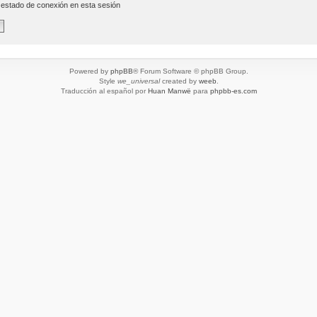
 estado de conexión en esta sesión
Powered by
phpBB
® Forum Software © phpBB Group.
Style
we_universal
created by
weeb
.
Traducción al español por
Huan Manwë
para
phpbb-es.com