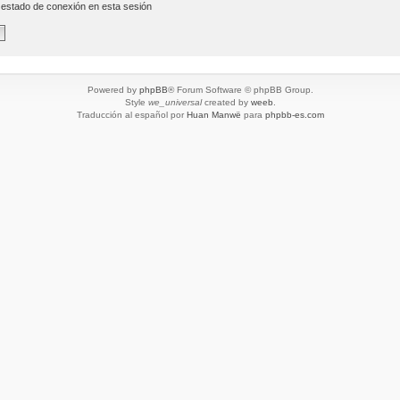
 estado de conexión en esta sesión
Powered by
phpBB
® Forum Software © phpBB Group.
Style
we_universal
created by
weeb
.
Traducción al español por
Huan Manwë
para
phpbb-es.com