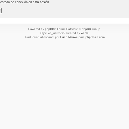
 estado de conexión en esta sesión
Powered by
phpBB
® Forum Software © phpBB Group.
Style
we_universal
created by
weeb
.
Traducción al español por
Huan Manwë
para
phpbb-es.com