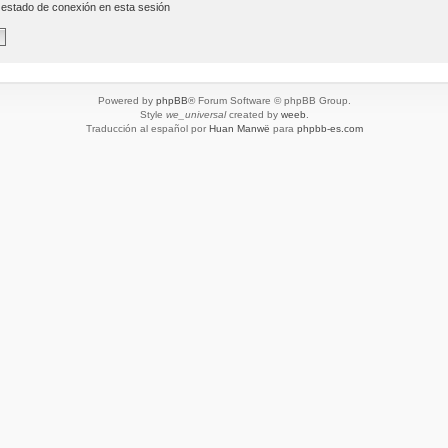
 estado de conexión en esta sesión
Powered by
phpBB
® Forum Software © phpBB Group.
Style
we_universal
created by
weeb
.
Traducción al español por
Huan Manwë
para
phpbb-es.com