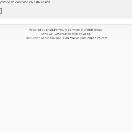
 estado de conexión en esta sesión
Powered by
phpBB
® Forum Software © phpBB Group.
Style
we_universal
created by
weeb
.
Traducción al español por
Huan Manwë
para
phpbb-es.com