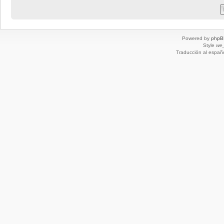
Powered by
phpB
Style
we_
Traducción al españ