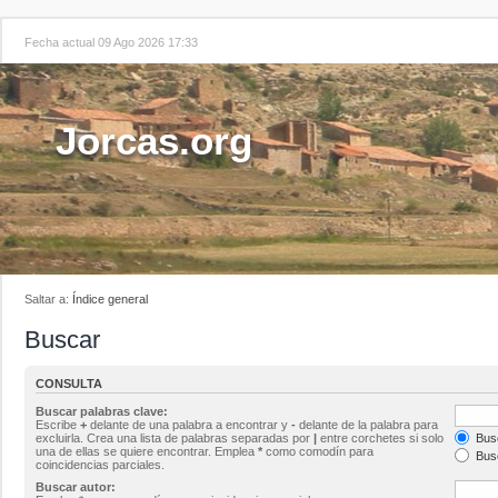
Fecha actual 09 Ago 2026 17:33
Jorcas.org
Saltar a:
Índice general
Buscar
CONSULTA
Buscar palabras clave:
Escribe
+
delante de una palabra a encontrar y
-
delante de la palabra para
excluirla. Crea una lista de palabras separadas por
|
entre corchetes si solo
Busc
una de ellas se quiere encontrar. Emplea
*
como comodín para
Busc
coincidencias parciales.
Buscar autor: