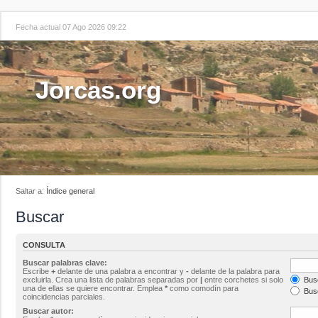
Fecha actual 07 Ago 2026 09:22
Jorcas.org
Saltar a:
Índice general
Buscar
CONSULTA
Buscar palabras clave:
Escribe
+
delante de una palabra a encontrar y
-
delante de la palabra para
excluirla. Crea una lista de palabras separadas por
|
entre corchetes si solo
Busc
una de ellas se quiere encontrar. Emplea
*
como comodín para
Busc
coincidencias parciales.
Buscar autor: