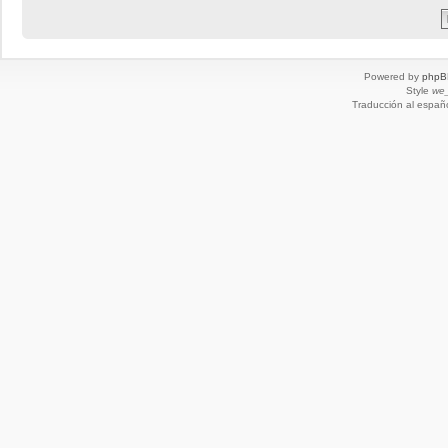
Powered by
phpB
Style
we_
Traducción al españ