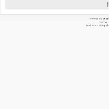
Powered by
phpB
Style
we_
Traducción al españ