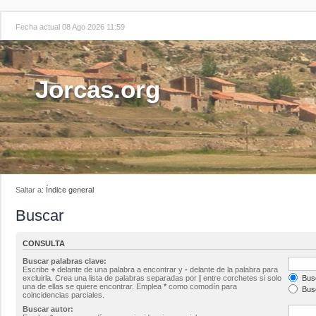
Fecha actual 08 Ago 2026 11:59
Jorcas.org
Saltar a:
Índice general
Buscar
CONSULTA
Buscar palabras clave:
Escribe
+
delante de una palabra a encontrar y
-
delante de la palabra para
excluirla. Crea una lista de palabras separadas por
|
entre corchetes si solo
Busc
una de ellas se quiere encontrar. Emplea
*
como comodín para
Busc
coincidencias parciales.
Buscar autor: