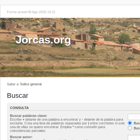
Fecha actual 08 Ago 2026 14:11
Jorcas.org
Saltar a:
Índice general
Buscar
CONSULTA
Buscar palabras clave:
Escribe
+
delante de una palabra a encontrar y
-
delante de la palabra para
excluirla. Crea una lista de palabras separadas por
|
entre corchetes si solo
Busc
una de ellas se quiere encontrar. Emplea
*
como comodín para
Busc
coincidencias parciales.
Buscar autor: