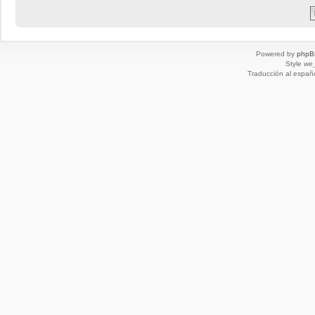
Powered by
phpB
Style
we_
Traducción al españ