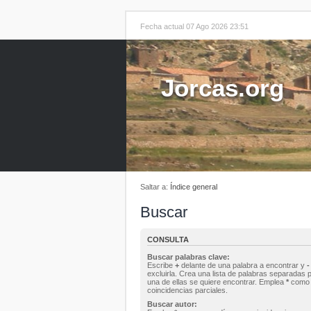
Fecha actual 07 Ago 2026 23:51
Jorcas.org
Saltar a:
Índice general
Buscar
CONSULTA
Buscar palabras clave:
Escribe
+
delante de una palabra a encontrar y
-
excluirla. Crea una lista de palabras separadas 
una de ellas se quiere encontrar. Emplea
*
como 
coincidencias parciales.
Buscar autor: