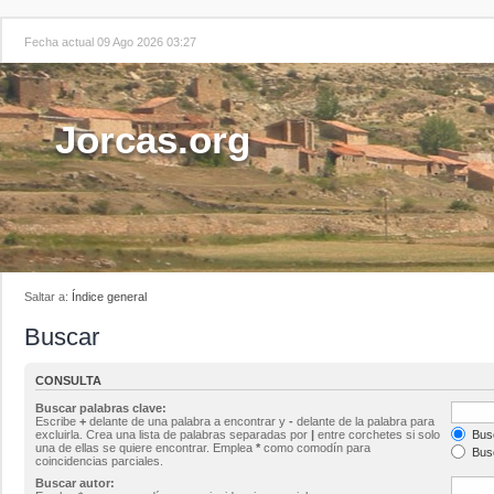
Fecha actual 09 Ago 2026 03:27
Jorcas.org
Saltar a:
Índice general
Buscar
CONSULTA
Buscar palabras clave:
Escribe
+
delante de una palabra a encontrar y
-
delante de la palabra para
excluirla. Crea una lista de palabras separadas por
|
entre corchetes si solo
Busc
una de ellas se quiere encontrar. Emplea
*
como comodín para
Busc
coincidencias parciales.
Buscar autor: