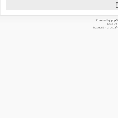
Powered by
phpB
Style
we_
Traducción al españ