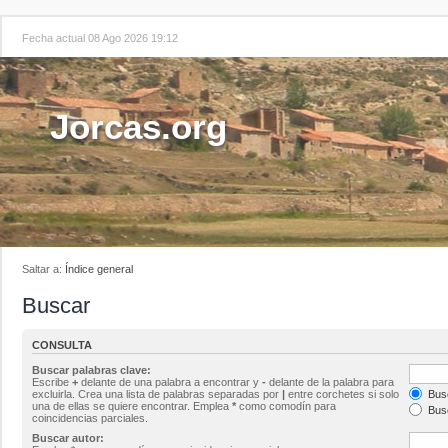
Fecha actual 08 Ago 2026 19:12
Jorcas.org
Saltar a:
Índice general
Buscar
CONSULTA
Buscar palabras clave:
Escribe
+
delante de una palabra a encontrar y
-
delante de la palabra para
excluirla. Crea una lista de palabras separadas por
|
entre corchetes si solo
Busc
una de ellas se quiere encontrar. Emplea
*
como comodín para
Busc
coincidencias parciales.
Buscar autor: