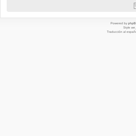
Powered by
phpB
Style
we_
Traducción al españ