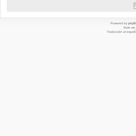
Powered by
phpB
Style
we_
Traducción al españ