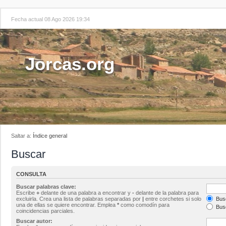
Fecha actual 08 Ago 2026 19:34
Jorcas.org
Saltar a:
Índice general
Buscar
CONSULTA
Buscar palabras clave:
Escribe
+
delante de una palabra a encontrar y
-
delante de la palabra para
excluirla. Crea una lista de palabras separadas por
|
entre corchetes si solo
Busc
una de ellas se quiere encontrar. Emplea
*
como comodín para
Busc
coincidencias parciales.
Buscar autor: