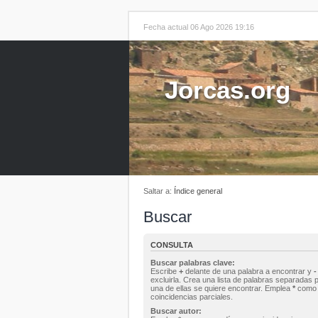
Fecha actual 06 Ago 2026 19:16
Jorcas.org
Saltar a:
Índice general
Buscar
CONSULTA
Buscar palabras clave:
Escribe
+
delante de una palabra a encontrar y
-
excluirla. Crea una lista de palabras separadas 
una de ellas se quiere encontrar. Emplea
*
como 
coincidencias parciales.
Buscar autor: