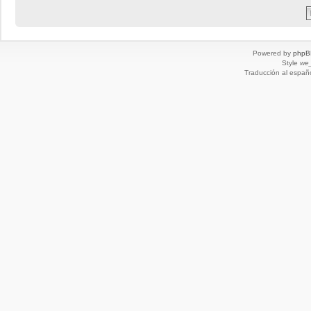
Powered by
phpB
Style
we_
Traducción al españ