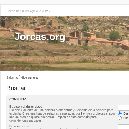
Fecha actual 09 Ago 2026 08:56
Jorcas.org
Saltar a:
Índice general
Buscar
CONSULTA
Buscar palabras clave:
Escribe
+
delante de una palabra a encontrar y
-
delante de la palabra para
excluirla. Crea una lista de palabras separadas por
|
entre corchetes si solo
Busc
una de ellas se quiere encontrar. Emplea
*
como comodín para
Busc
coincidencias parciales.
Buscar autor: