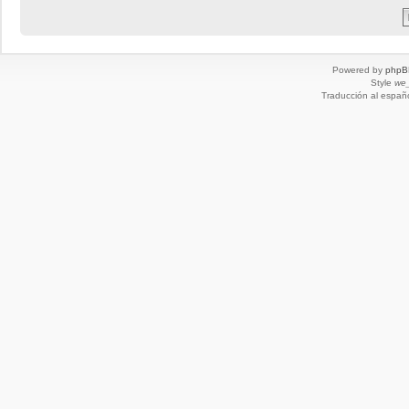
Powered by
phpB
Style
we_
Traducción al españ