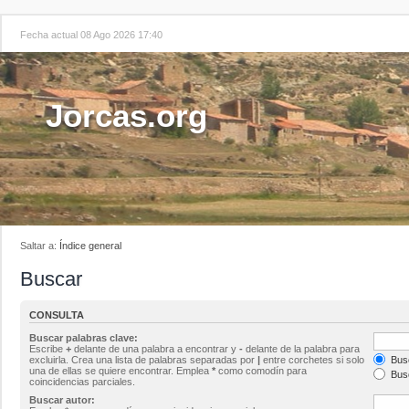
Fecha actual 08 Ago 2026 17:40
Jorcas.org
Saltar a:
Índice general
Buscar
CONSULTA
Buscar palabras clave:
Escribe
+
delante de una palabra a encontrar y
-
delante de la palabra para
excluirla. Crea una lista de palabras separadas por
|
entre corchetes si solo
Busc
una de ellas se quiere encontrar. Emplea
*
como comodín para
Busc
coincidencias parciales.
Buscar autor: