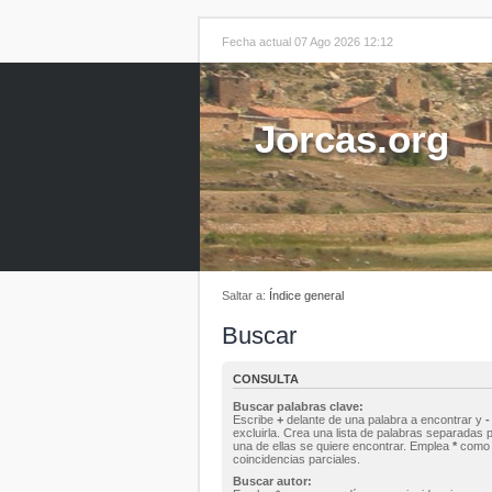
Fecha actual 07 Ago 2026 12:12
Jorcas.org
Saltar a:
Índice general
Buscar
CONSULTA
Buscar palabras clave:
Escribe
+
delante de una palabra a encontrar y
-
excluirla. Crea una lista de palabras separadas 
una de ellas se quiere encontrar. Emplea
*
como 
coincidencias parciales.
Buscar autor: