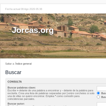
Fecha actual 08 Ago 2026 05:38
Jorcas.org
Saltar a:
Índice general
Buscar
CONSULTA
Buscar palabras clave:
Escribe
+
delante de una palabra a encontrar y
-
delante de la palabra para
excluirla. Crea una lista de palabras separadas por
|
entre corchetes si solo
Busc
una de ellas se quiere encontrar. Emplea
*
como comodín para
Busc
coincidencias parciales.
Buscar autor: