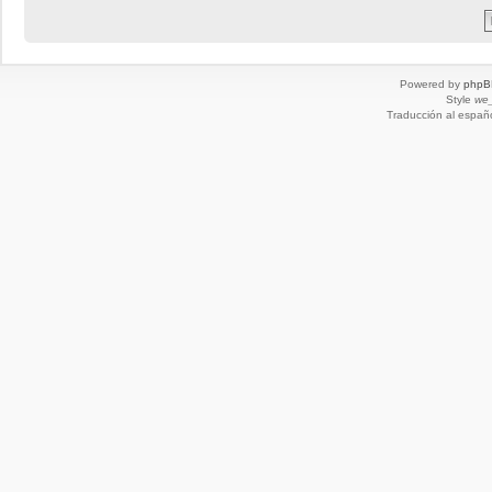
Powered by
phpB
Style
we_
Traducción al españ