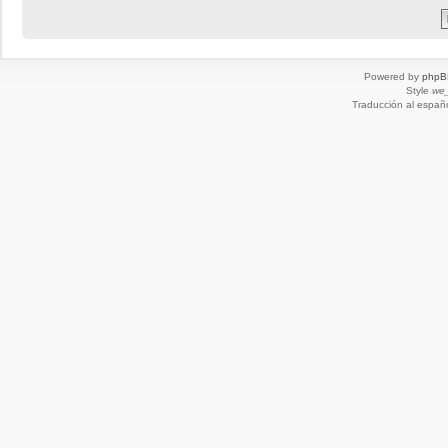
Powered by
phpB
Style
we_
Traducción al españ