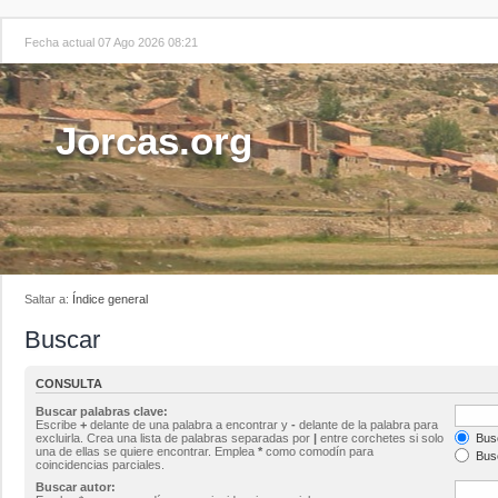
Fecha actual 07 Ago 2026 08:21
Jorcas.org
Saltar a:
Índice general
Buscar
CONSULTA
Buscar palabras clave:
Escribe
+
delante de una palabra a encontrar y
-
delante de la palabra para
excluirla. Crea una lista de palabras separadas por
|
entre corchetes si solo
Busc
una de ellas se quiere encontrar. Emplea
*
como comodín para
Busc
coincidencias parciales.
Buscar autor: