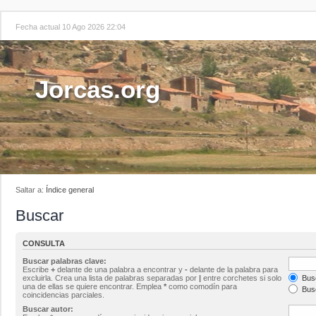
Fecha actual 10 Ago 2026 22:04
Jorcas.org
Saltar a:
Índice general
Buscar
CONSULTA
Buscar palabras clave:
Escribe
+
delante de una palabra a encontrar y
-
delante de la palabra para
excluirla. Crea una lista de palabras separadas por
|
entre corchetes si solo
Busc
una de ellas se quiere encontrar. Emplea
*
como comodín para
Busc
coincidencias parciales.
Buscar autor: