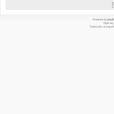
Powered by
phpB
Style
we_
Traducción al españ