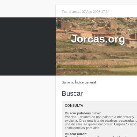
Fecha actual 07 Ago 2026 17:14
Jorcas.org
Saltar a:
Índice general
Buscar
CONSULTA
Buscar palabras clave:
Escribe
+
delante de una palabra a encontrar y
-
excluirla. Crea una lista de palabras separadas 
una de ellas se quiere encontrar. Emplea
*
como 
coincidencias parciales.
Buscar autor: