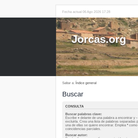
Fecha actual 06 Ago 2026 17:28
Jorcas.org
Saltar a:
Índice general
Buscar
CONSULTA
Buscar palabras clave:
Escribe
+
delante de una palabra a encontrar y
-
excluirla. Crea una lista de palabras separadas 
una de ellas se quiere encontrar. Emplea
*
como 
coincidencias parciales.
Buscar autor: