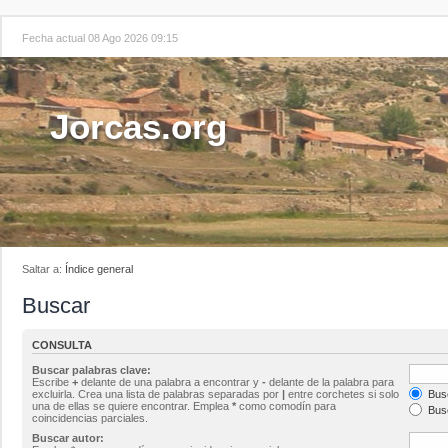
Fecha actual 08 Ago 2026 09:15
Jorcas.org
Saltar a:
Índice general
Buscar
CONSULTA
Buscar palabras clave:
Escribe
+
delante de una palabra a encontrar y
-
delante de la palabra para
excluirla. Crea una lista de palabras separadas por
|
entre corchetes si solo
Busc
una de ellas se quiere encontrar. Emplea
*
como comodín para
Busc
coincidencias parciales.
Buscar autor: