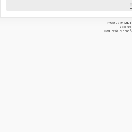
Powered by
phpB
Style
we_
Traducción al españ