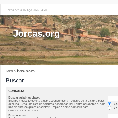
Fecha actual 07 Ago 2026 04:20
Jorcas.org
Saltar a:
Índice general
Buscar
CONSULTA
Buscar palabras clave:
Escribe
+
delante de una palabra a encontrar y
-
delante de la palabra para
excluirla. Crea una lista de palabras separadas por
|
entre corchetes si solo
Busc
una de ellas se quiere encontrar. Emplea
*
como comodín para
Busc
coincidencias parciales.
Buscar autor: