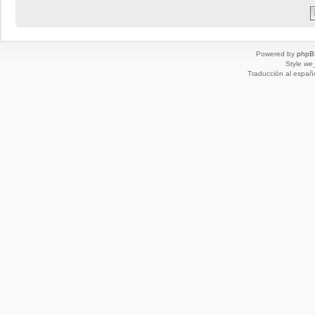
Powered by
phpB
Style
we_
Traducción al españ