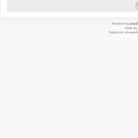
Powered by
phpB
Style
we_
Traducción al españ