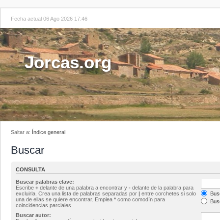
Fecha actual 06 Ago 2026 17:46
Jorcas.org
Saltar a:
Índice general
Buscar
CONSULTA
Buscar palabras clave:
Escribe
+
delante de una palabra a encontrar y
-
delante de la palabra para
excluirla. Crea una lista de palabras separadas por
|
entre corchetes si solo
Busc
una de ellas se quiere encontrar. Emplea
*
como comodín para
Busc
coincidencias parciales.
Buscar autor: