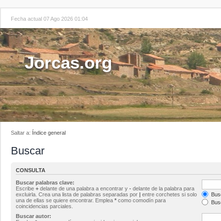
Fecha actual 07 Ago 2026 01:04
Jorcas.org
Saltar a:
Índice general
Buscar
CONSULTA
Buscar palabras clave:
Escribe
+
delante de una palabra a encontrar y
-
delante de la palabra para
excluirla. Crea una lista de palabras separadas por
|
entre corchetes si solo
Busc
una de ellas se quiere encontrar. Emplea
*
como comodín para
Busc
coincidencias parciales.
Buscar autor: