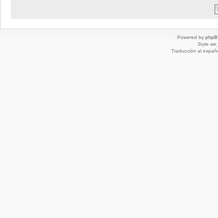
Powered by
phpB
Style
we_
Traducción al españ