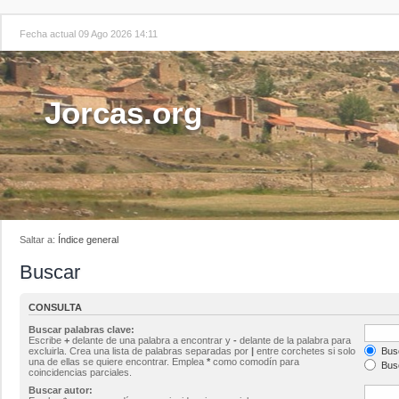
Fecha actual 09 Ago 2026 14:11
Jorcas.org
Saltar a:
Índice general
Buscar
CONSULTA
Buscar palabras clave:
Escribe
+
delante de una palabra a encontrar y
-
delante de la palabra para
excluirla. Crea una lista de palabras separadas por
|
entre corchetes si solo
Busc
una de ellas se quiere encontrar. Emplea
*
como comodín para
Busc
coincidencias parciales.
Buscar autor: