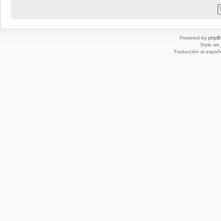
Powered by
phpB
Style
we_
Traducción al españ