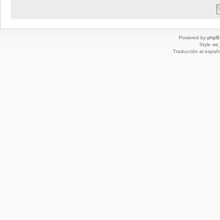
Powered by
phpB
Style
we_
Traducción al españ