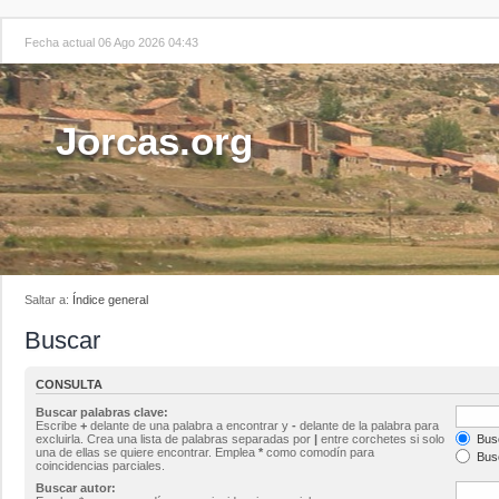
Fecha actual 06 Ago 2026 04:43
Jorcas.org
Saltar a:
Índice general
Buscar
CONSULTA
Buscar palabras clave:
Escribe
+
delante de una palabra a encontrar y
-
delante de la palabra para
excluirla. Crea una lista de palabras separadas por
|
entre corchetes si solo
Busc
una de ellas se quiere encontrar. Emplea
*
como comodín para
Busc
coincidencias parciales.
Buscar autor: