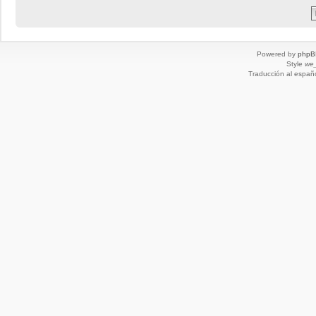
Powered by
phpB
Style
we_
Traducción al españ