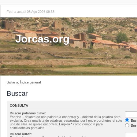
Fecha actual 08 Ago 2026 09:38
Jorcas.org
Saltar a:
Índice general
Buscar
CONSULTA
Buscar palabras clave:
Escribe
+
delante de una palabra a encontrar y
-
delante de la palabra para
excluirla. Crea una lista de palabras separadas por
|
entre corchetes si solo
Busc
una de ellas se quiere encontrar. Emplea
*
como comodín para
Busc
coincidencias parciales.
Buscar autor: