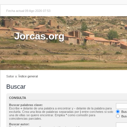
Fecha actual 09 Ago 2026 07:53
Jorcas.org
Saltar a:
Índice general
Buscar
CONSULTA
Buscar palabras clave:
Escribe
+
delante de una palabra a encontrar y
-
delante de la palabra para
excluirla. Crea una lista de palabras separadas por
|
entre corchetes si solo
Busc
una de ellas se quiere encontrar. Emplea
*
como comodín para
Busc
coincidencias parciales.
Buscar autor: