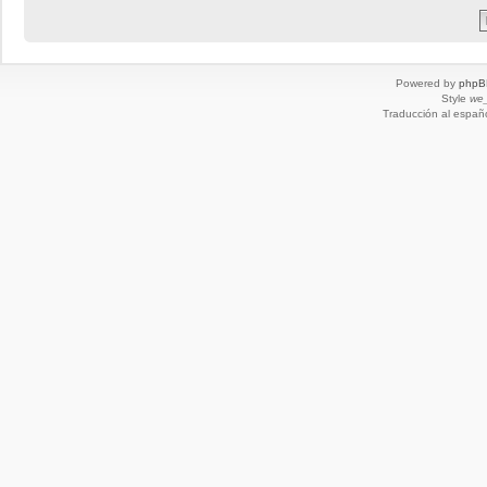
Powered by
phpB
Style
we_
Traducción al españ