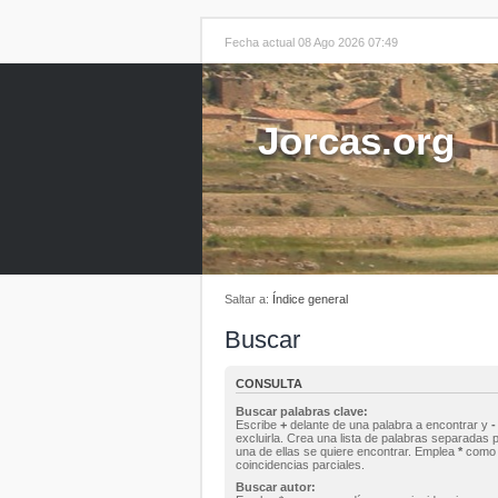
Fecha actual 08 Ago 2026 07:49
Jorcas.org
Saltar a:
Índice general
Buscar
CONSULTA
Buscar palabras clave:
Escribe
+
delante de una palabra a encontrar y
-
excluirla. Crea una lista de palabras separadas 
una de ellas se quiere encontrar. Emplea
*
como 
coincidencias parciales.
Buscar autor: