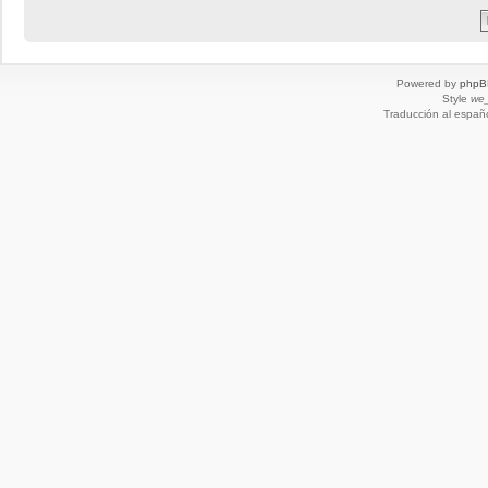
Powered by
phpB
Style
we_
Traducción al españ