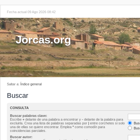
Fecha actual 09 Ago 2026 08:42
Jorcas.org
Saltar a:
Índice general
Buscar
CONSULTA
Buscar palabras clave:
Escribe
+
delante de una palabra a encontrar y
-
delante de la palabra para
excluirla. Crea una lista de palabras separadas por
|
entre corchetes si solo
Busc
una de ellas se quiere encontrar. Emplea
*
como comodín para
Busc
coincidencias parciales.
Buscar autor: