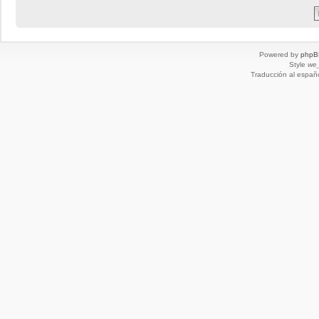
Powered by
phpB
Style
we_
Traducción al españ