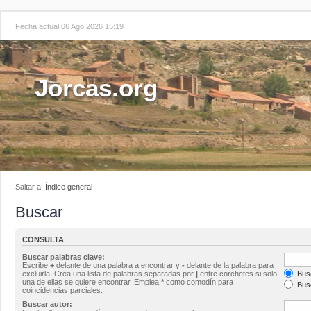
Fecha actual 06 Ago 2026 15:19
Jorcas.org
Saltar a:
Índice general
Buscar
CONSULTA
Buscar palabras clave:
Escribe
+
delante de una palabra a encontrar y
-
delante de la palabra para
excluirla. Crea una lista de palabras separadas por
|
entre corchetes si solo
Busc
una de ellas se quiere encontrar. Emplea
*
como comodín para
Busc
coincidencias parciales.
Buscar autor: