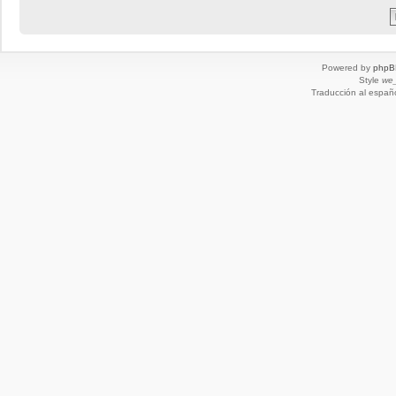
Powered by
phpB
Style
we_
Traducción al españ