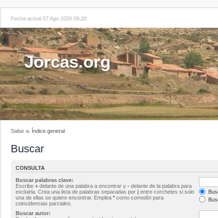
Fecha actual 07 Ago 2026 09:20
Jorcas.org
Saltar a:
Índice general
Buscar
CONSULTA
Buscar palabras clave:
Escribe
+
delante de una palabra a encontrar y
-
delante de la palabra para
excluirla. Crea una lista de palabras separadas por
|
entre corchetes si solo
Busc
una de ellas se quiere encontrar. Emplea
*
como comodín para
Busc
coincidencias parciales.
Buscar autor: