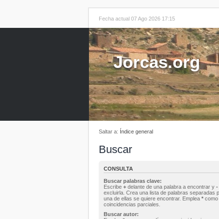
Fecha actual 07 Ago 2026 17:15
Jorcas.org
Saltar a:
Índice general
Buscar
CONSULTA
Buscar palabras clave:
Escribe
+
delante de una palabra a encontrar y
-
excluirla. Crea una lista de palabras separadas 
una de ellas se quiere encontrar. Emplea
*
como 
coincidencias parciales.
Buscar autor: