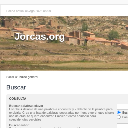
Fecha actual 06 Ago 2026 08:09
Jorcas.org
Saltar a:
Índice general
Buscar
CONSULTA
Buscar palabras clave:
Escribe
+
delante de una palabra a encontrar y
-
delante de la palabra para
excluirla. Crea una lista de palabras separadas por
|
entre corchetes si solo
Busc
una de ellas se quiere encontrar. Emplea
*
como comodín para
Busc
coincidencias parciales.
Buscar autor: