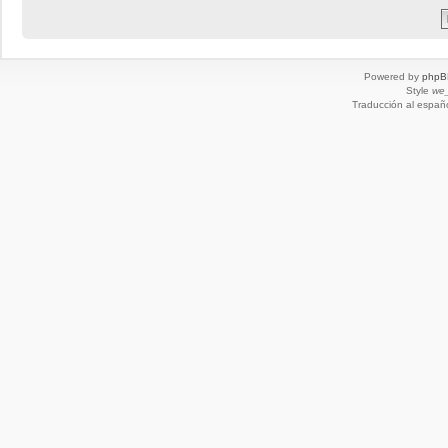
Powered by
phpB
Style
we_
Traducción al españ