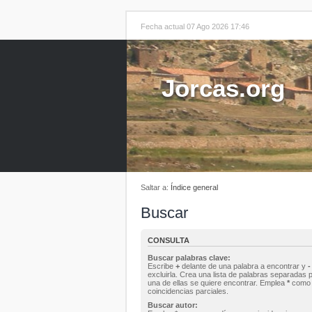
Fecha actual 07 Ago 2026 17:46
Jorcas.org
Saltar a:
Índice general
Buscar
CONSULTA
Buscar palabras clave:
Escribe
+
delante de una palabra a encontrar y
-
excluirla. Crea una lista de palabras separadas 
una de ellas se quiere encontrar. Emplea
*
como 
coincidencias parciales.
Buscar autor: