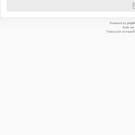
Powered by
phpB
Style
we_
Traducción al españ