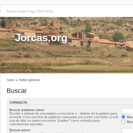
Fecha actual 07 Ago 2026 14:50
Jorcas.org
Saltar a:
Índice general
Buscar
CONSULTA
Buscar palabras clave:
Escribe
+
delante de una palabra a encontrar y
-
delante de la palabra para
excluirla. Crea una lista de palabras separadas por
|
entre corchetes si solo
Busc
una de ellas se quiere encontrar. Emplea
*
como comodín para
Busc
coincidencias parciales.
Buscar autor: