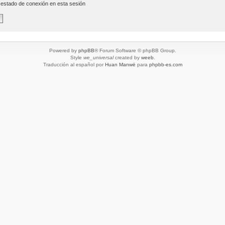
 estado de conexión en esta sesión
Powered by
phpBB
® Forum Software © phpBB Group.
Style
we_universal
created by
weeb
.
Traducción al español por
Huan Manwë
para
phpbb-es.com